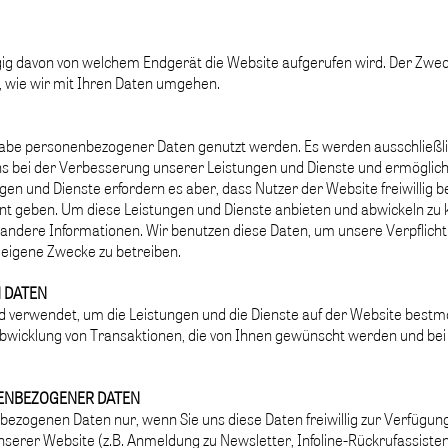
gig davon von welchem Endgerät die Website aufgerufen wird. Der Zwe
n, wie wir mit Ihren Daten umgehen.
gabe personenbezogener Daten genutzt werden. Es werden ausschließlic
ns bei der Verbesserung unserer Leistungen und Dienste und ermögliche
en und Dienste erfordern es aber, dass Nutzer der Website freiwilli
t geben. Um diese Leistungen und Dienste anbieten und abwickeln zu k
ndere Informationen. Wir benutzen diese Daten, um unsere Verpflic
 eigene Zwecke zu betreiben.
 DATEN
d verwendet, um die Leistungen und die Dienste auf der Website bestmög
bwicklung von Transaktionen, die von Ihnen gewünscht werden und bei
ENBEZOGENER DATEN
ezogenen Daten nur, wenn Sie uns diese Daten freiwillig zur Verfügung s
erer Website (z.B. Anmeldung zu Newsletter, Infoline-Rückrufassistent