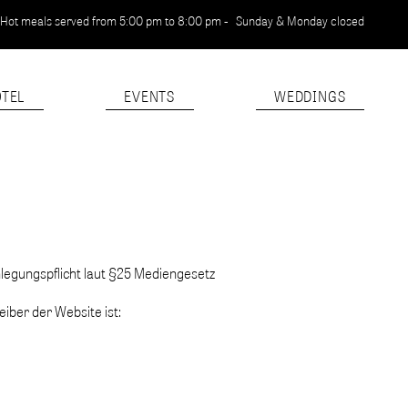
Hot meals served from 5:00 pm to 8:00 pm -
Sunday & Monday closed
TEL
EVENTS
WEDDINGS
egungspflicht laut §25 Mediengesetz
iber der Website ist: