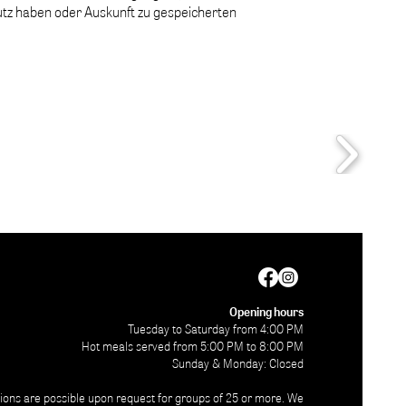
utz haben oder Auskunft zu gespeicherten
Opening hours
Tuesday to Saturday from 4:00 PM
Hot meals served from 5:00 PM to 8:00 PM
Sunday & Monday: Closed
ons are possible upon request for groups of 25 or more. We