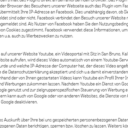
 der Browser des Besuchers unserer Webseite auch das Plugin vom Face
bermittelt Ihre IP-Adresse an Facebook. Dies unabhängig davon, ob Sie
ldet sind oder nicht. Facebook verbindet den Besuch unserer Website
ngemeldet sind. Als Nutzer von Facebook haben Sie den Nutzungsbedin
n Cookies zugestimmt. Facebook verwendet diese Informationen, um
ten u.a. auch zu Werbezwecken zu nutzen.
auf unserer Website Youtube, ein Videoportal mit Sitz in San Bruno, K
Website aufrufen, wird dieses Video automatisch von einem Youtube-Serv
urde und welche IP-Adresse der Computer hat, der dieses Video angefo
die Datenschutzerklärung akzeptiert und sich u.a damit einverstanden 
hand der von Ihnen gestarteten Videos kann Youtube ein Profil Ihrer
d Werbungen zukommen lassen. Nachdem Youtube ein Dienst von Google
le genutzt und zur zielgruppenspezifischen Steuerung von Werbung e
dern kann auch von Google oder von anderen Websites, die Dienste von 
Google deaktivieren.
los Auskunft über Ihre bei uns gespeicherten personenbezogenen Daten
ogenen Daten berichtigen, sperren bzw. löschen zu lassen. Weiters könn