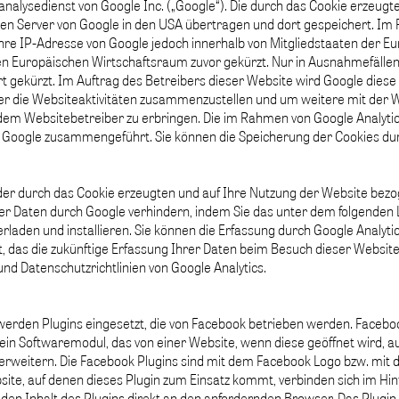
analysedienst von Google Inc. („Google“). Die durch das Cookie erzeug
en Server von Google in den USA übertragen und dort gespeichert. Im Fa
hre IP-Adresse von Google jedoch innerhalb von Mitgliedstaaten der E
Europäischen Wirtschaftsraum zuvor gekürzt. Nur in Ausnahmefällen w
t gekürzt. Im Auftrag des Betreibers dieser Website wird Google dies
r die Websiteaktivitäten zusammenzustellen und um weitere mit der 
em Websitebetreiber zu erbringen. Die im Rahmen von Google Analytic
 Google zusammengeführt. Sie können die Speicherung der Cookies dur
der durch das Cookie erzeugten und auf Ihre Nutzung der Website bezog
er Daten durch Google verhindern, indem Sie das unter dem folgenden 
laden und installieren. Sie können die Erfassung durch Google Analytic
zt, das die zukünftige Erfassung Ihrer Daten beim Besuch dieser Website
nd Datenschutzrichtlinien von Google Analytics.
erden Plugins eingesetzt, die von Facebook betrieben werden. Facebook I
ist ein Softwaremodul, das von einer Website, wenn diese geöffnet wird,
 erweitern. Die Facebook Plugins sind mit dem Facebook Logo bzw. mit 
ite, auf denen dieses Plugin zum Einsatz kommt, verbinden sich im Hi
den Inhalt des Plugins direkt an den anfordernden Browser. Das Plugin