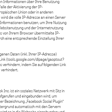
ten Informationen über Ihre Benutzung
lle der Aktivierung der IP-
uropäischen Union oder in anderen
ird die volle IP-Adresse an einen Server
e Informationen benutzen, um Ihre Nutzung
Websitenutzung und der Internetnutzung
s von Ihrem Browser übermittelte IP-
ch eine entsprechende Einstellung Ihrer
enen Daten (inkl. Ihrer IP-Adresse)
Link (tools.google.com/dlpage/gaoptout?
s verhindern, indem Sie auf folgenden Link
 verhindert.
nc. ist ein soziales Netzwerk mit Sitz in
 aufgerufen und eingebunden wird, um
der Bezeichnung „Facebook Social Plugin“
ntergrund automatisch mit den Servern
 wird so in die Webseite eingebunden und