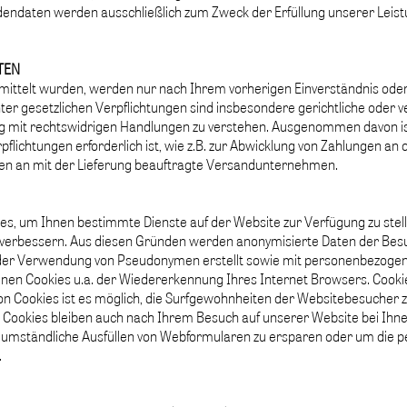
dendaten werden ausschließlich zum Zweck der Erfüllung unserer Lei
TEN
ittelt wurden, werden nur nach Ihrem vorherigen Einverständnis oder
nter gesetzlichen Verpflichtungen sind insbesondere gerichtliche ode
it rechtswidrigen Handlungen zu verstehen. Ausgenommen davon ist 
rpflichtungen erforderlich ist, wie z.B. zur Abwicklung von Zahlungen an
aten an mit der Lieferung beauftragte Versandunternehmen.
s, um Ihnen bestimmte Dienste auf der Website zur Verfügung zu stell
u verbessern. Aus diesen Gründen werden anonymisierte Daten der Bes
 der Verwendung von Pseudonymen erstellt sowie mit personenbezoge
n Cookies u.a. der Wiedererkennung Ihres Internet Browsers. Cookies 
on Cookies ist es möglich, die Surfgewohnheiten der Websitebesucher z
. Cookies bleiben auch nach Ihrem Besuch auf unserer Website bei Ih
 umständliche Ausfüllen von Webformularen zu ersparen oder um die pe
.