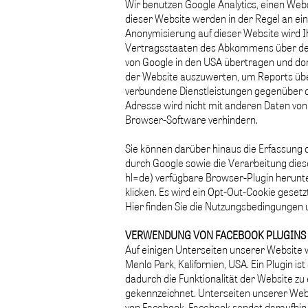
Wir benutzen Google Analytics, einen Web
dieser Website werden in der Regel an ein
Anonymisierung auf dieser Website wird I
Vertragsstaaten des Abkommens über den 
von Google in den USA übertragen und dor
der Website auszuwerten, um Reports übe
verbundene Dienstleistungen gegenüber d
Adresse wird nicht mit anderen Daten von
Browser-Software verhindern.
Sie können darüber hinaus die Erfassung 
durch Google sowie die Verarbeitung dies
hl=de) verfügbare Browser-Plugin herunter
klicken. Es wird ein Opt-Out-Cookie geset
Hier finden Sie die Nutzungsbedingungen u
VERWENDUNG VON FACEBOOK PLUGINS
Auf einigen Unterseiten unserer Website w
Menlo Park, Kalifornien, USA. Ein Plugin 
dadurch die Funktionalität der Website zu
gekennzeichnet. Unterseiten unserer Webs
von Facebook. Facebook sendet daraufhin 