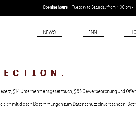
Opening hours -
Tuesday to Saturday from 4:00 pm -
NEWS
INN
HO
TECTION.
 Gesetz, §14 Unternehmensgesetzbuch, §63 Gewerbeordnung und Offenl
ie sich mit diesen Bestimmungen zum Datenschutz einverstanden. Betre