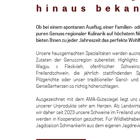
hinaus beka
Ob bei einem spontanen Ausflug, einer Familien- o
puren Genuss regionaler Kulinarik auf höchstem N
bieten Ihnen zu jeder Jahreszeit das perfekte Wohl
Unsere hausgemachten Spezialitäten werden ausna
Zutaten der Genussregion zubereitet. Highlight
Wagyu x Fleckvieh, ofenfrischer Schwei
Freilandschwein, die jährlich stattfindenden S
Pilzgerichte oder unser traditioneller Gansl- un
Genießerherzen so richtig höherschlagen.
Ausgezeichnet mit dem AMA-Gütesiegel liegt uns d
unserer Urprodukte sehr am Herzen. Als Landwir
wir daher seit 2023 unsere Schweine im Freiland un
werden in Kooperation gezüchtet. Für Wildliebhaber
Jagdsaison Schmankerln aus dem eigenen Jagdrevi