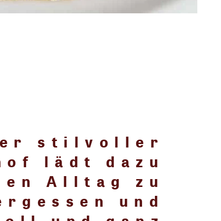
er stilvoller
hof lädt dazu
den Alltag zu
ergessen und
voll und ganz