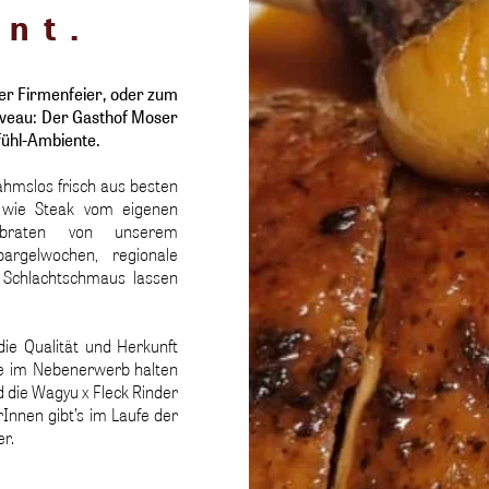
nnt.
der Firmenfeier, oder zum
iveau: Der Gasthof Moser
fühl-Ambiente.
hmslos frisch aus besten
s wie Steak vom eigenen
nsbraten von unserem
pargelwochen, regionale
d Schlachtschmaus lassen
ie Qualität und Herkunft
te im Nebenerwerb halten
d die Wagyu x Fleck Rinder
Innen gibt’s im Laufe der
er.