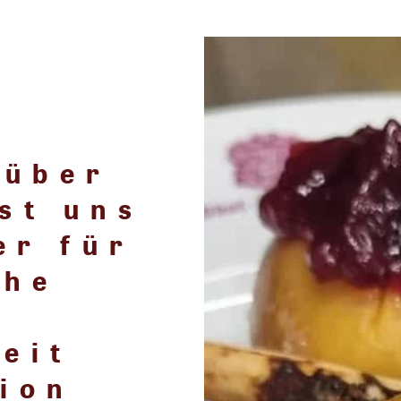
 über
st uns
er für
che
e
eit
gion