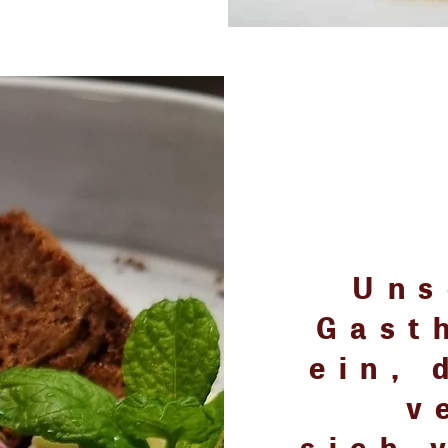
Uns
Gast
ein, 
v
sich 