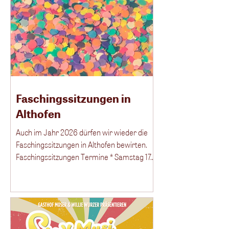
besondere Fleischqualität aus eigener
Haltung, liebevoll zubereitet und in
gemütlicher Atmosphäre serviert.
Reservieren Sie rechtzeitig – die Plätze sind
begehrt! Ab 17. Februar 2026 Gasthof
Moser Guttaring Wir freuen uns auf Ihre
Tischreservierung telefonisch unter +
Faschingssitzungen in
Althofen
Auch im Jahr 2026 dürfen wir wieder die
Faschingssitzungen in Althofen bewirten.
Faschingssitzungen Termine * Samstag 17.
Januar 2026 Beginn: 19:59 * Freitag
23.Januar 2026 Beginn: 19:59 * Samstag 24
Januar 2026 Beginn: 19:59 Karten erhalten
Sie unter +43 664 9334 0192
(Kartenbestellung auch über WhatsApp