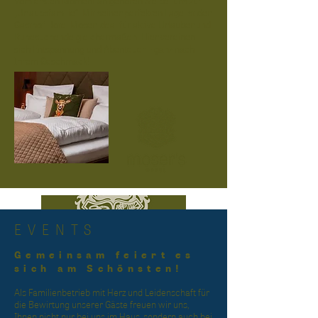
Vom ersten Moment an gehören Sie bei uns zur 
„Urlaubsfamilie“. Mit seiner perfekten Lage ist der 
Gasthof Hotel Moser ideal für aktive Urlauber und 
Ruhesuchende gleichermaßen. Hier vereinen 
sich Entspannung und Abenteuer – ganz nach 
Ihrem Geschmack!
EVENTS
Gemeinsam feiert es
sich am Schönsten!
Als Familienbetrieb mit Herz und Leidenschaft für 
die Bewirtung unserer Gäste freuen wir uns, 
Ihnen nicht nur bei uns im Haus, sondern auch bei 