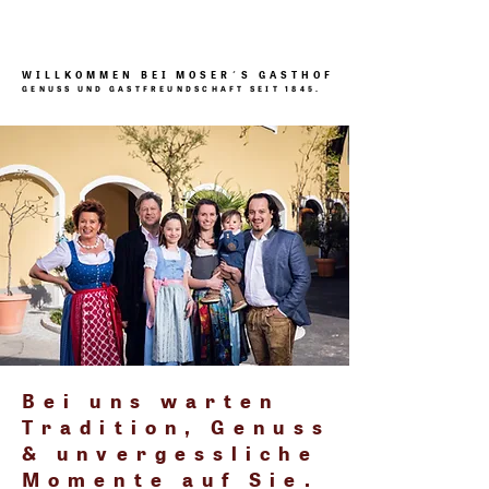
WILLKOMMEN BEI MOSER´S GASTHOF
WILLKOMMEN BEI MOSER´S GASTHOF
GENUSS UND GASTFREUNDSCHAFT SEIT 1845.
GENUSS UND GASTFREUNDSCHAFT SEIT 1845.
Bei uns warten
Tradition, Genuss
& unvergessliche
Momente auf Sie.