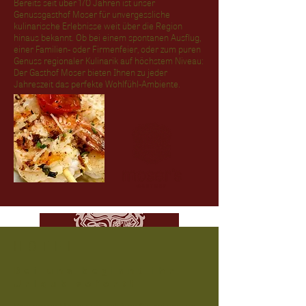
Bereits seit über 170 Jahren ist unser 
Genussgasthof Moser für unvergessliche 
kulinarische Erlebnisse weit über die Region 
hinaus bekannt. Ob bei einem spontanen Ausflug, 
einer Familien- oder Firmenfeier, oder zum puren 
Genuss regionaler Kulinarik auf höchstem Niveau: 
Der Gasthof Moser bieten Ihnen zu jeder 
Jahreszeit das perfekte Wohlfühl-Ambiente.
HOTEL
Bei uns beginnt ihr
Urlaub sofort!