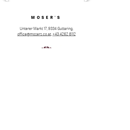
MOSER'S
Unterer Markt 17, 9334 Guttaring,
office@mosers.co.at
,
+43 4262 8112
Öffnungszeiten
Dienstag bis Samstag ab 16:00 Uhr
Warme Küche von 17:00 bis 20:00 Uhr
Montag, Sonn- und Feiertag geschlossen
Familien- oder Firmenfeierlichkeiten sind auf
Anfrage ab 25 Personen jederzeit möglich.